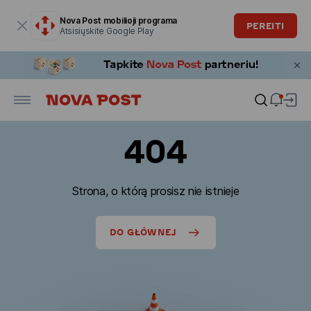
Modalinis langas atidarytas
Nova Post mobilioji programa
PEREITI
Atsisiųskite Google Play
404
Strona, o którą prosisz nie istnieje
DO GŁÓWNEJ