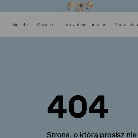
Modalinis langas atidarytas
Siųskite
Gaukite
Tarptautinis siuntimas
Verslo klie
404
Strona, o którą prosisz nie 