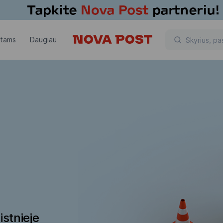
ntams
Daugiau
istnieje