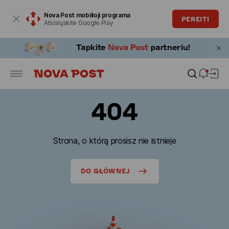
Modalinis langas atidarytas
Nova Post mobilioji programa
PEREITI
Atsisiųskite Google Play
404
Strona, o którą prosisz nie istnieje
DO GŁÓWNEJ