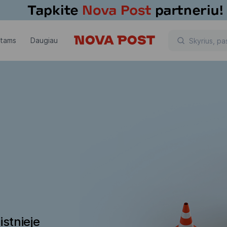
ntams
Daugiau
istnieje