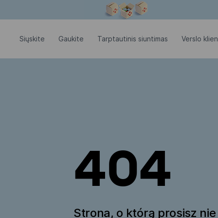
Modalinis langas atidarytas
Siųskite
Gaukite
Tarptautinis siuntimas
Verslo klie
404
Strona, o którą prosisz nie 