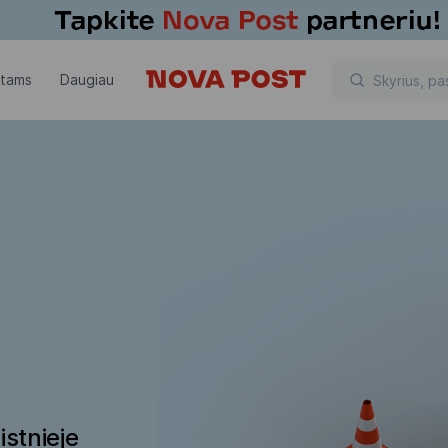
ntams
Daugiau
istnieje