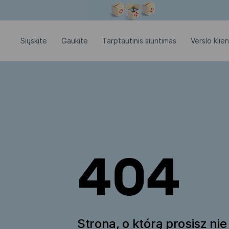
Modalinis langas atidarytas
Siųskite
Gaukite
Tarptautinis siuntimas
Verslo klie
404
Strona, o którą prosisz nie 