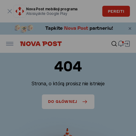
Modalinis langas atidarytas
Nova Post mobilioji programa
PEREITI
Atsisiųskite Google Play
404
Strona, o którą prosisz nie istnieje
DO GŁÓWNEJ