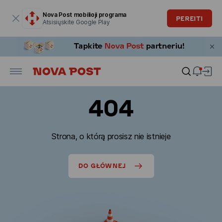
Modalinis langas atidarytas
Nova Post mobilioji programa
PEREITI
Atsisiųskite Google Play
404
Strona, o którą prosisz nie istnieje
DO GŁÓWNEJ