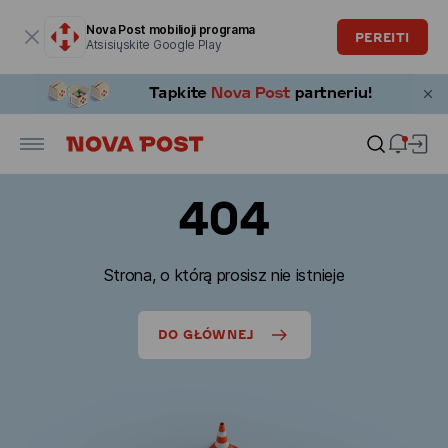
Modalinis langas atidarytas
Nova Post mobilioji programa
PEREITI
Atsisiųskite Google Play
404
Strona, o którą prosisz nie istnieje
DO GŁÓWNEJ