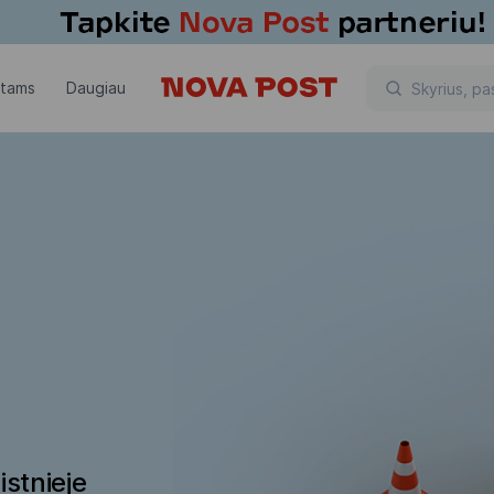
ntams
Daugiau
istnieje