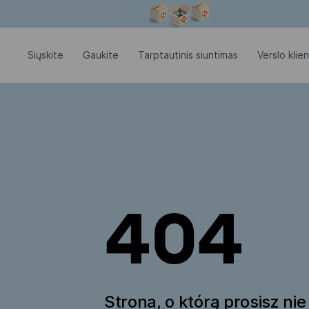
Modalinis langas atidarytas
Siųskite
Gaukite
Tarptautinis siuntimas
Verslo klie
404
Strona, o którą prosisz nie 