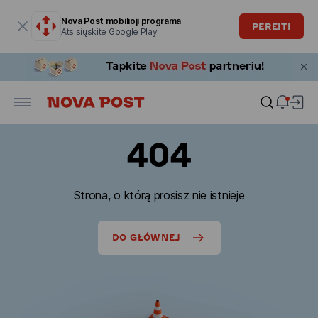
Modalinis langas atidarytas
Nova Post mobilioji programa
PEREITI
Atsisiųskite Google Play
404
Strona, o którą prosisz nie istnieje
DO GŁÓWNEJ