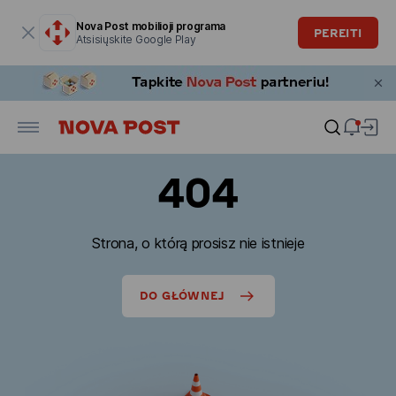
Modalinis langas atidarytas
Nova Post mobilioji programa
PEREITI
Atsisiųskite Google Play
404
Strona, o którą prosisz nie istnieje
DO GŁÓWNEJ