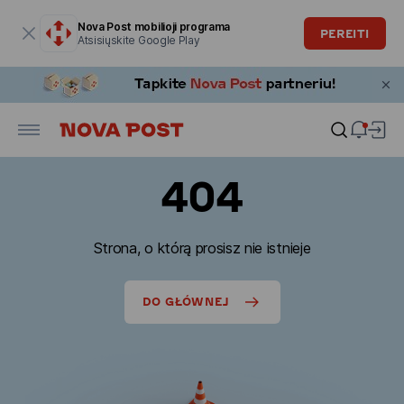
Modalinis langas atidarytas
Nova Post mobilioji programa
PEREITI
Atsisiųskite Google Play
404
Strona, o którą prosisz nie istnieje
DO GŁÓWNEJ