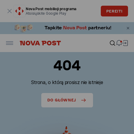
Modalinis langas atidarytas
Nova Post mobilioji programa
PEREITI
Atsisiųskite Google Play
404
Strona, o którą prosisz nie istnieje
DO GŁÓWNEJ