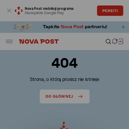
Modalinis langas atidarytas
Nova Post mobilioji programa
PEREITI
Atsisiųskite Google Play
404
Strona, o którą prosisz nie istnieje
DO GŁÓWNEJ