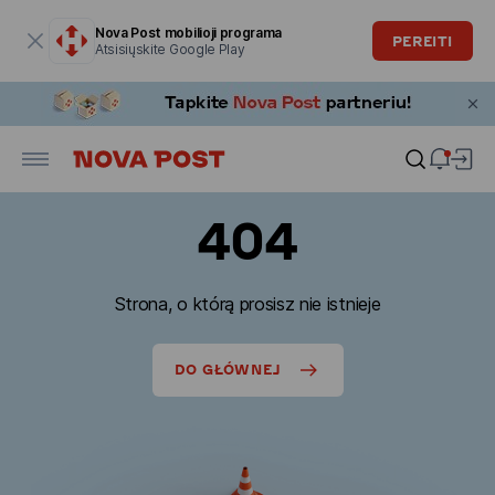
Modalinis langas atidarytas
Nova Post mobilioji programa
PEREITI
Atsisiųskite Google Play
404
Strona, o którą prosisz nie istnieje
DO GŁÓWNEJ