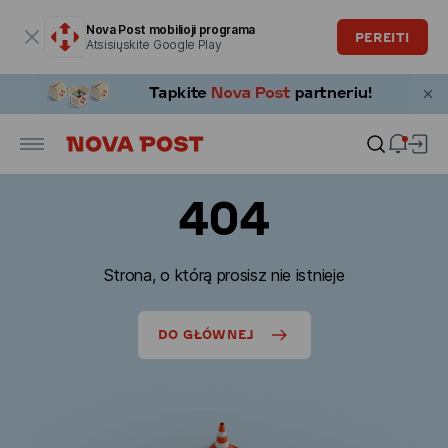
Modalinis langas atidarytas
Nova Post mobilioji programa
PEREITI
Atsisiųskite Google Play
404
Strona, o którą prosisz nie istnieje
DO GŁÓWNEJ