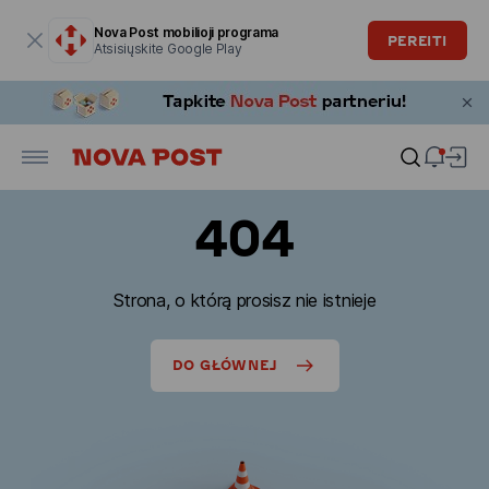
Modalinis langas atidarytas
Nova Post mobilioji programa
PEREITI
Atsisiųskite Google Play
404
Strona, o którą prosisz nie istnieje
DO GŁÓWNEJ