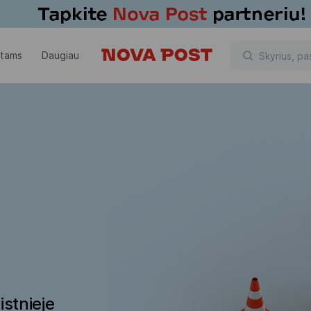
ntams
Daugiau
istnieje