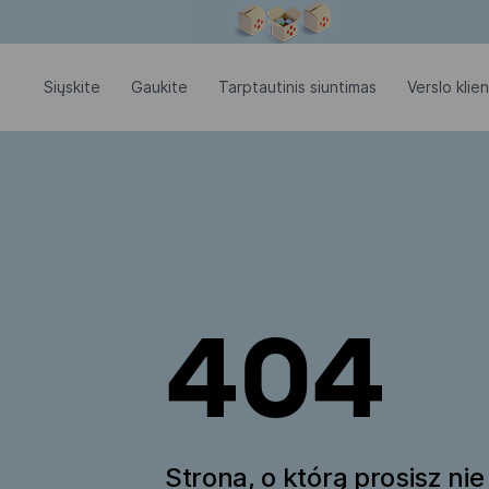
Modalinis langas atidarytas
Siųskite
Gaukite
Tarptautinis siuntimas
Verslo klie
404
Strona, o którą prosisz nie 