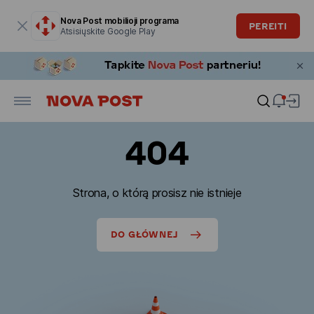
Modalinis langas atidarytas
Nova Post mobilioji programa
PEREITI
Atsisiųskite Google Play
404
Strona, o którą prosisz nie istnieje
DO GŁÓWNEJ