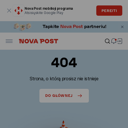
Modalinis langas atidarytas
Nova Post mobilioji programa
PEREITI
Atsisiųskite Google Play
404
Strona, o którą prosisz nie istnieje
DO GŁÓWNEJ