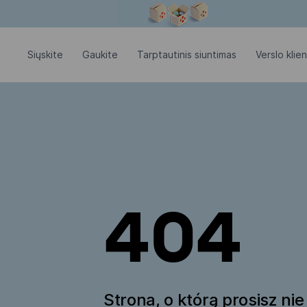
Modalinis langas atidarytas
Siųskite
Gaukite
Tarptautinis siuntimas
Verslo klie
404
Strona, o którą prosisz nie 