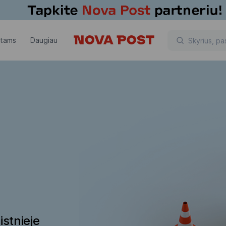
ntams
Daugiau
istnieje