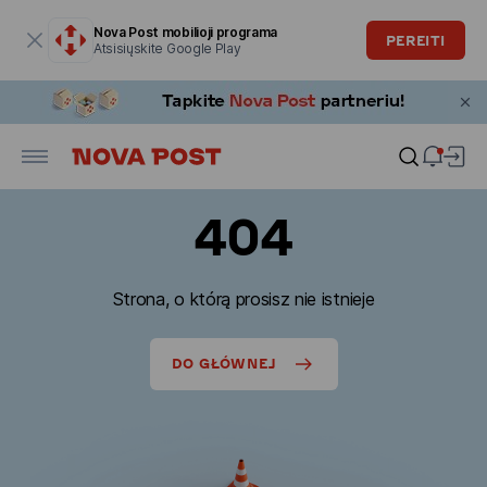
Modalinis langas atidarytas
Nova Post mobilioji programa
PEREITI
Atsisiųskite Google Play
404
Strona, o którą prosisz nie istnieje
DO GŁÓWNEJ