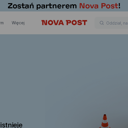
rm
Więcej
istnieje