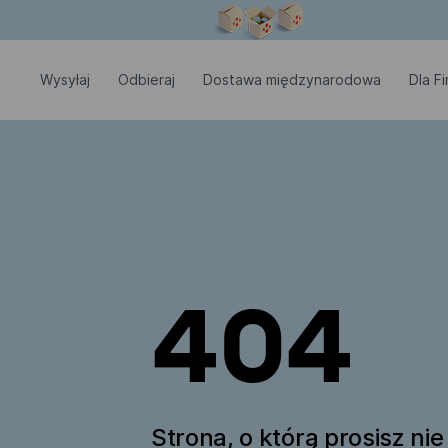
Okno modalne zostało otwarte
Wysyłaj
Odbieraj
Dostawa międzynarodowa
Dla Fi
404
Strona, o którą prosisz nie 