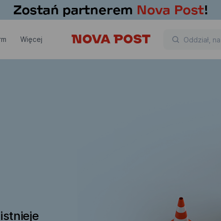
rm
Więcej
istnieje