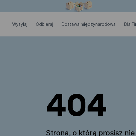
Okno modalne zostało otwarte
Wysyłaj
Odbieraj
Dostawa międzynarodowa
Dla Fi
404
Strona, o którą prosisz nie 