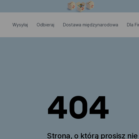
Okno modalne zostało otwarte
Wysyłaj
Odbieraj
Dostawa międzynarodowa
Dla Fi
404
Strona, o którą prosisz nie 