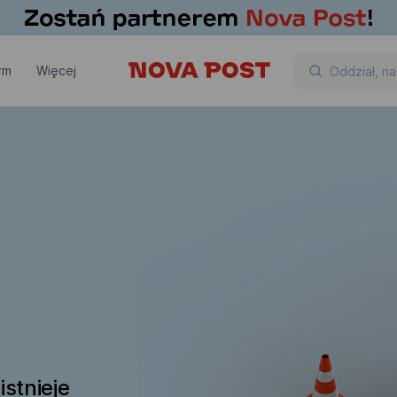
rm
Więcej
istnieje