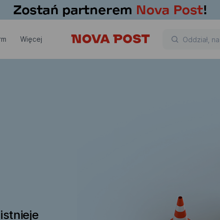
rm
Więcej
istnieje