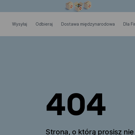
Okno modalne zostało otwarte
Wysyłaj
Odbieraj
Dostawa międzynarodowa
Dla Fi
404
Strona, o którą prosisz nie 