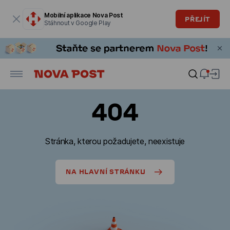
Modální okno je otevřené
Mobilní aplikace Nova Post
PŘEJÍT
Stáhnout v Google Play
404
Stránka, kterou požadujete, neexistuje
NA HLAVNÍ STRÁNKU