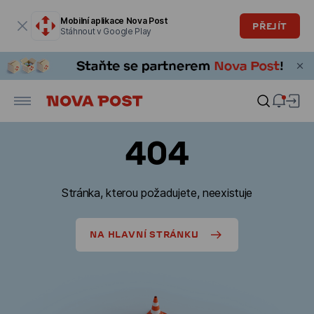
Modální okno je otevřené
Mobilní aplikace Nova Post
PŘEJÍT
Stáhnout v Google Play
404
Stránka, kterou požadujete, neexistuje
NA HLAVNÍ STRÁNKU