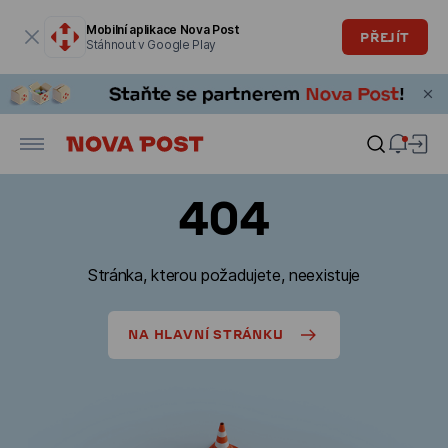
Modální okno je otevřené
Mobilní aplikace Nova Post
PŘEJÍT
Stáhnout v Google Play
404
Stránka, kterou požadujete, neexistuje
NA HLAVNÍ STRÁNKU