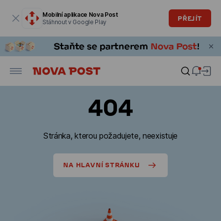
Modální okno je otevřené
Mobilní aplikace Nova Post
PŘEJÍT
Stáhnout v Google Play
404
Stránka, kterou požadujete, neexistuje
NA HLAVNÍ STRÁNKU