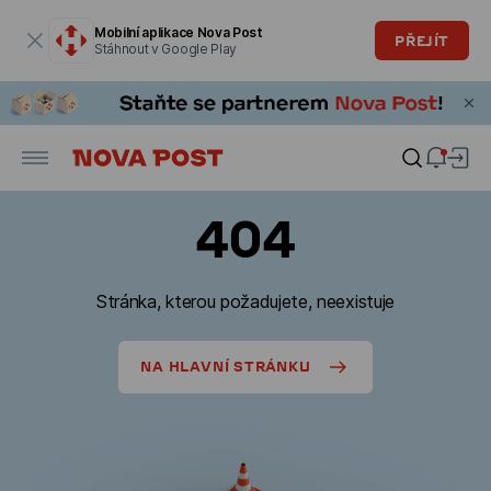
Modální okno je otevřené
Mobilní aplikace Nova Post
PŘEJÍT
Stáhnout v Google Play
404
Stránka, kterou požadujete, neexistuje
NA HLAVNÍ STRÁNKU