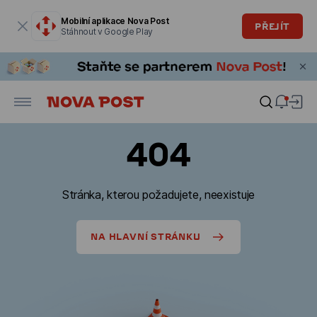
Modální okno je otevřené
Mobilní aplikace Nova Post
PŘEJÍT
Stáhnout v Google Play
404
Stránka, kterou požadujete, neexistuje
NA HLAVNÍ STRÁNKU