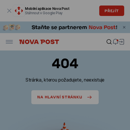
Modální okno je otevřené
Mobilní aplikace Nova Post
PŘEJÍT
Stáhnout v Google Play
404
Stránka, kterou požadujete, neexistuje
NA HLAVNÍ STRÁNKU