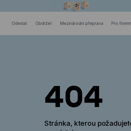
Modální okno je otevřené
Odeslat
Оbdržet
Mezinárodní přeprava
Pro firemn
404
Stránka, kterou požadujet