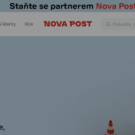
í klienty
Více
e,