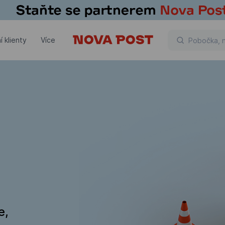
í klienty
Více
e,