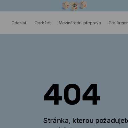
Modální okno je otevřené
Odeslat
Оbdržet
Mezinárodní přeprava
Pro firemn
404
Stránka, kterou požadujet