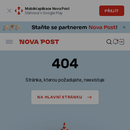
Modální okno je otevřené
Mobilní aplikace Nova Post
PŘEJÍT
Stáhnout v Google Play
404
Stránka, kterou požadujete, neexistuje
NA HLAVNÍ STRÁNKU