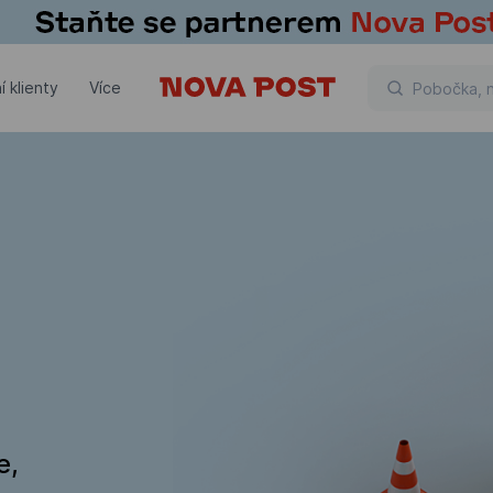
í klienty
Více
e,