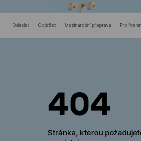
Modální okno je otevřené
Odeslat
Оbdržet
Mezinárodní přeprava
Pro firemn
404
Stránka, kterou požadujet