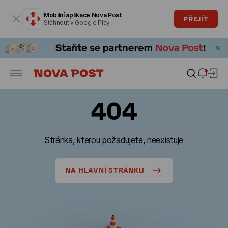
Modální okno je otevřené
Mobilní aplikace Nova Post
PŘEJÍT
Stáhnout v Google Play
404
Stránka, kterou požadujete, neexistuje
NA HLAVNÍ STRÁNKU