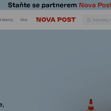
í klienty
Více
e,