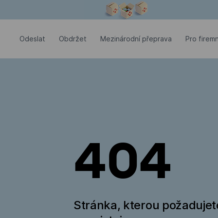
Modální okno je otevřené
Odeslat
Оbdržet
Mezinárodní přeprava
Pro firemn
404
Stránka, kterou požadujet