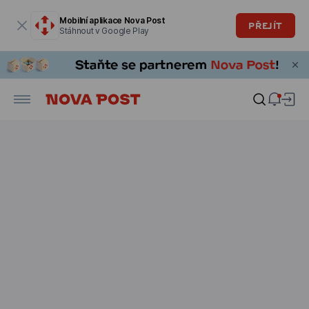
Modální okno je otevřené
Mobilní aplikace Nova Post
PŘEJÍT
Stáhnout v Google Play