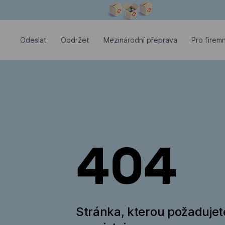
Modální okno je otevřené
Odeslat
Оbdržet
Mezinárodní přeprava
Pro firemn
404
Stránka, kterou požadujet