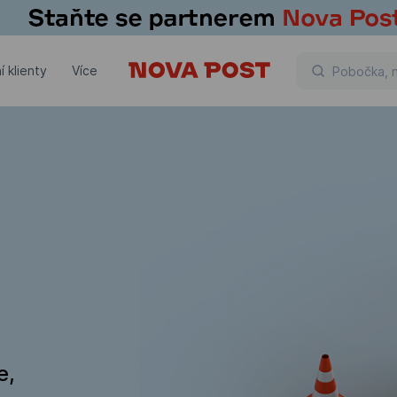
í klienty
Více
e,