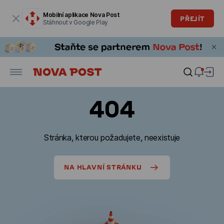
Modální okno je otevřené
Mobilní aplikace Nova Post
PŘEJÍT
Stáhnout v Google Play
404
Stránka, kterou požadujete, neexistuje
NA HLAVNÍ STRÁNKU