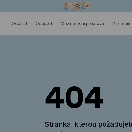
Modální okno je otevřené
Odeslat
Оbdržet
Mezinárodní přeprava
Pro firemn
404
Stránka, kterou požadujet