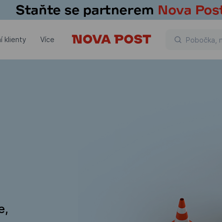
í klienty
Více
e,