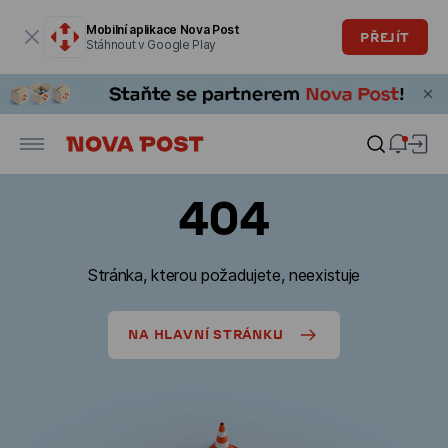
Modální okno je otevřené
Mobilní aplikace Nova Post
PŘEJÍT
Stáhnout v Google Play
404
Stránka, kterou požadujete, neexistuje
NA HLAVNÍ STRÁNKU