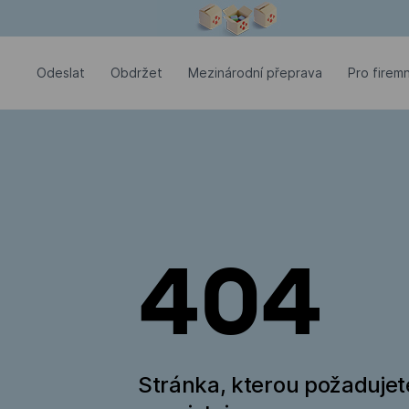
Modální okno je otevřené
Odeslat
Оbdržet
Mezinárodní přeprava
Pro firemn
404
Stránka, kterou požadujet