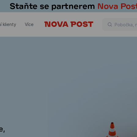
í klienty
Více
e,