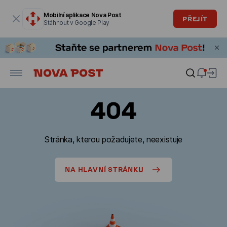
Modální okno je otevřené
Mobilní aplikace Nova Post
PŘEJÍT
Stáhnout v Google Play
404
Stránka, kterou požadujete, neexistuje
NA HLAVNÍ STRÁNKU