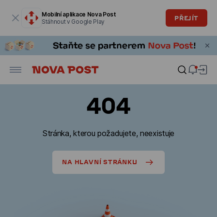
Modální okno je otevřené
Mobilní aplikace Nova Post
PŘEJÍT
Stáhnout v Google Play
404
Stránka, kterou požadujete, neexistuje
NA HLAVNÍ STRÁNKU