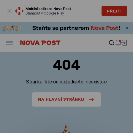
Modální okno je otevřené
Mobilní aplikace Nova Post
PŘEJÍT
Stáhnout v Google Play
404
Stránka, kterou požadujete, neexistuje
NA HLAVNÍ STRÁNKU