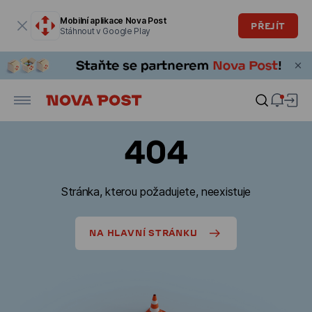
Modální okno je otevřené
Mobilní aplikace Nova Post
PŘEJÍT
Stáhnout v Google Play
404
Stránka, kterou požadujete, neexistuje
NA HLAVNÍ STRÁNKU