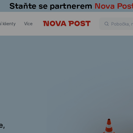
í klienty
Více
e,