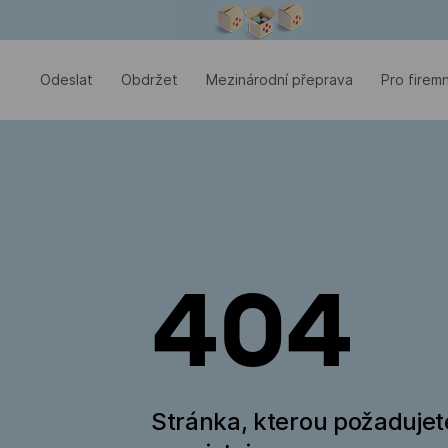
Modální okno je otevřené
Odeslat
Оbdržet
Mezinárodní přeprava
Pro firemn
404
Stránka, kterou požadujet